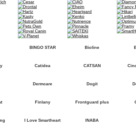
BINGO STAR
Bioline
oy
Catidea
CATSAN
Cin
Dermcare
Dogit
D
at
Finlany
Frontguard plus
ng
I Love Smartheart
INABA