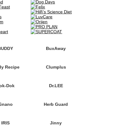
BUDDY
BuxAway
dy Recipe
Clumplus
ok-Dok
Dr.LEE
Gnano
Herb Guard
IRIS
Jinny