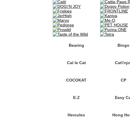
Bearing
Bingo
Cal le Cat
Cat\'nj
COCOKAT
CP
E-Z
Easy C
Hercules
Hong Ho