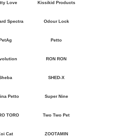
tty Love
Kissikid Products
rd Spectra
Odour Lock
PetAg
Petto
volution
RON RON
Sheba
SHED-X
ina Petto
Super Nine
RO TORO
Two Two Pet
Zoi Cat
ZOOTAMIN