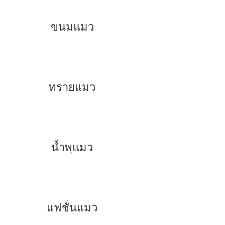
ขนมแมว
ทรายแมว
น้ำพุแมว
แฟชั่นแมว