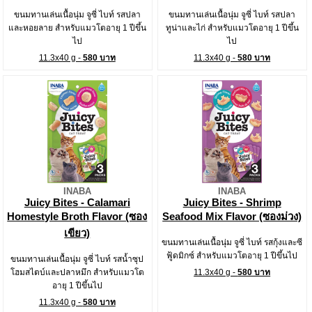
ขนมทานเล่นเนื้อนุ่ม จูซี่ ไบท์ รสปลา
ขนมทานเล่นเนื้อนุ่ม จูซี่ ไบท์ รสปลา
และหอยลาย สำหรับแมวโตอายุ 1 ปีขึ้น
ทูน่าและไก่ สำหรับแมวโตอายุ 1 ปีขึ้น
ไป
ไป
11.3x40 g -
580 บาท
11.3x40 g -
580 บาท
INABA
INABA
Juicy Bites - Calamari
Juicy Bites - Shrimp
Homestyle Broth Flavor (ซอง
Seafood Mix Flavor (ซองม่วง)
เขียว)
ขนมทานเล่นเนื้อนุ่ม จูซี่ ไบท์ รสกุ้งและซี
ฟู้ดมิกซ์ สำหรับแมวโตอายุ 1 ปีขึ้นไป
ขนมทานเล่นเนื้อนุ่ม จูซี่ ไบท์ รสน้ำซุป
โฮมสไตบ์และปลาหมึก สำหรับแมวโต
11.3x40 g -
580 บาท
อายุ 1 ปีขึ้นไป
11.3x40 g -
580 บาท