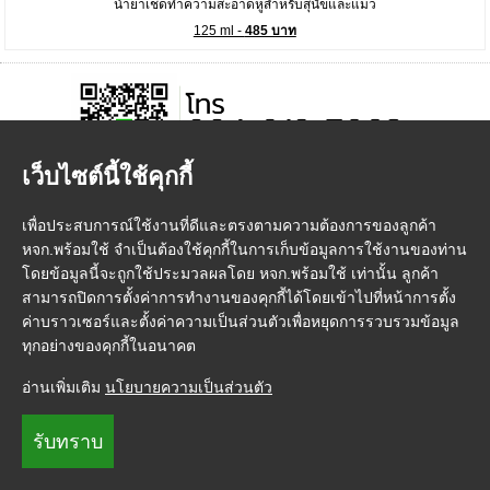
น้ำยาเช็ดทำความสะอาดหูสำหรับสุนัขและแมว
125 ml -
485 บาท
เว็บไซต์นี้ใช้คุกกี้
เพื่อประสบการณ์ใช้งานที่ดีและตรงตามความต้องการของลูกค้า
หจก.พร้อมใช้ จำเป็นต้องใช้คุกกี้ในการเก็บข้อมูลการใช้งานของท่าน
หน้าแรก
|
วิธีการสั่งซื้อสินค้า
|
การชำระเงิน
|
การจัดส่ง
|
FMP Point
|
โดยข้อมูลนี้จะถูกใช้ประมวลผลโดย หจก.พร้อมใช้ เท่านั้น ลูกค้า
ติดต่อเรา
|
เกี่ยวกับเรา
|
ข้อกำหนดและเงื่อนไข
|
นโยบายความเป็นส่วนตัว
สามารถปิดการตั้งค่าการทำงานของคุกกี้ได้โดยเข้าไปที่หน้าการตั้ง
© FeedMePlease
ค่าบราวเซอร์และตั้งค่าความเป็นส่วนตัวเพื่อหยุดการรวบรวมข้อมูล
ทุกอย่างของคุกกี้ในอนาคต
อ่านเพิ่มเติม
นโยบายความเป็นส่วนตัว
รับทราบ