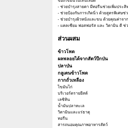
ของไขมันในเส้นเลือด
- ช่วยบำรุงสายตา มีทอรีนช่วยเพิ่มประ
- ช่วยป้องกันการเกิดนิ่ว ด้วยสูตรพิเศ
- ช่วยบำรุงผิวหนังและขน ด้วยคุณค่าจาก
- แคลเซียม ฟอสฟอรัส และ วิตามิน ดี ช่
ส่วนผสม
ข้าวโพด
ผลพลอยได้จากสัตว์ปีกป่น
ปลาป่น
กลูเตนข้าวโพด
กากถั่วเหลือง
ไขมันไก่
บริเวอร์ดรายยีสต์
เลซิทิน
น้ำมันปลาทะเล
วิตามินและแร่ธาตุ
ทอรีน
สารถนอมคุณภาพอาหารสัตว์