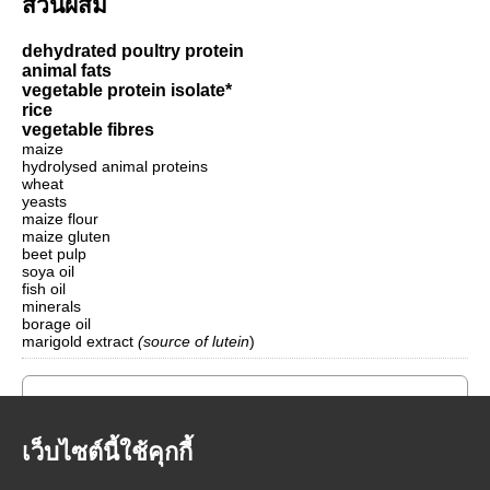
ส่วนผสม
dehydrated poultry protein
animal fats
vegetable protein isolate*
rice
vegetable fibres
maize
hydrolysed animal proteins
wheat
yeasts
maize flour
maize gluten
beet pulp
soya oil
fish oil
minerals
borage oil
marigold extract
(source of lutein
)
เว็บไซต์นี้ใช้คุกกี้