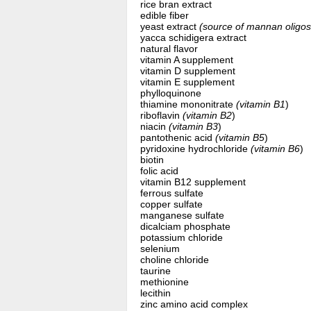
rice bran extract
edible fiber
yeast extract
(source of mannan oligo
yacca schidigera extract
natural flavor
vitamin A supplement
vitamin D supplement
vitamin E supplement
phylloquinone
thiamine mononitrate
(vitamin B1
)
riboflavin
(vitamin B2
)
niacin
(vitamin B3
)
pantothenic acid
(vitamin B5
)
pyridoxine hydrochloride
(vitamin B6
)
biotin
folic acid
vitamin B12 supplement
ferrous sulfate
copper sulfate
manganese sulfate
dicalciam phosphate
potassium chloride
selenium
choline chloride
taurine
methionine
lecithin
zinc amino acid complex