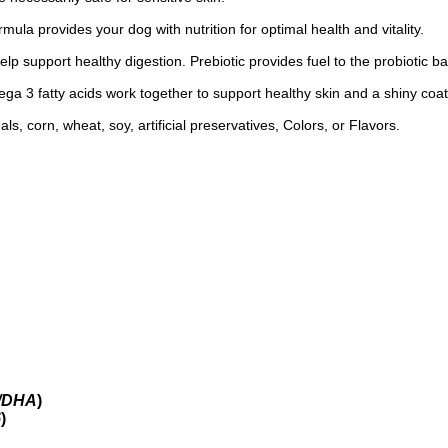
ula provides your dog with nutrition for optimal health and vitality.
help support healthy digestion. Prebiotic provides fuel to the probiotic b
 3 fatty acids work together to support healthy skin and a shiny coat
s, corn, wheat, soy, artificial preservatives, Colors, or Flavors.
A/DHA
)
6
)