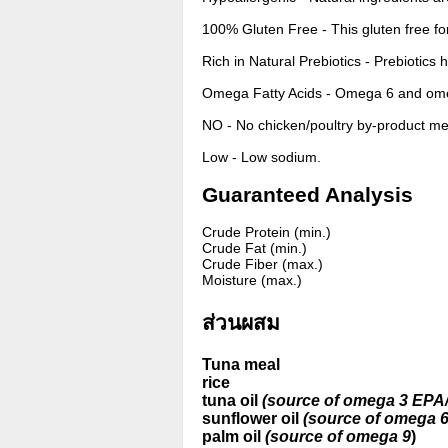
100% Gluten Free - This gluten free form
Rich in Natural Prebiotics - Prebiotics 
Omega Fatty Acids - Omega 6 and omega
NO - No chicken/poultry by-product meal
Low - Low sodium.
Guaranteed Analysis
Crude Protein (min.)
Crude Fat (min.)
Crude Fiber (max.)
Moisture (max.)
ส่วนผสม
Tuna meal
rice
tuna oil
(source of omega 3 EP
sunflower oil
(source of omega 
palm oil
(source of omega 9
)