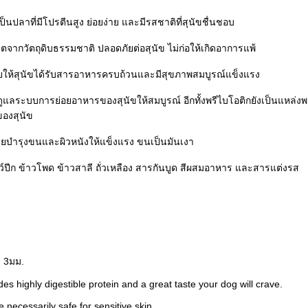
ป็นปลาที่มีโปรตีนสูง ย่อยง่าย และมีรสชาติที่สุนัขชื่นชอบ
ตจากวัตถุดิบธรรมชาติ ปลอดภัยต่อสุนัข ไม่ก่อให้เกิดอาการแพ้
วยให้สุนัขได้รับสารอาหารครบถ้วนและมีสุขภาพสมบูรณ์แข็งแรง
ูแลระบบการย่อยอาหารของสุนัขให้สมบูรณ์ อีกทั้งพรีไบโอติกยังเป็นแหล่งพล
ของสุนัข
วยบำรุงขนและผิวหนังให้แข็งแรง ขนเป็นมันเงา
ว์ปีก ข้าวโพด ข้าวสาลี ถั่วเหลือง สารกันบูด สีผสมอาหาร และสารแต่งรส
า 3มม.
es highly digestible protein and a great taste your dog will crave.
 necessarily safe for sensitive skin.