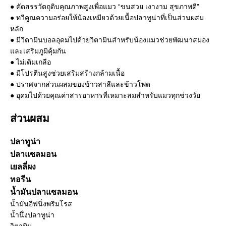
● คัดสรรวัตถุดิบคุณภาพสูงเพื่อแมว “ขนสวย เงางาม สุขภาพดี"
● ทวีคูณความอร่อยให้น้องเหมียวด้วยเนื้อปลาทูน่าที่เป็นส่วนผสม
หลัก
● มีวิตามินบอลอุดมไปด้วยวิตามินสำหรับน้องแมวช่วยพัฒนาสมอง
และเสริมภูมิคุ้มกัน
● ไม่เติมเกลือ
● มีโปรตีนสูงช่วยเสริมสร้างกล้ามเนื้อ
● ปราศจากส่วนผสมของข้าวสาลีและข้าวโพด
● อุดมไปด้วยคุณค่าสารอาหารที่เหมาะสมสำหรับแมวทุกช่วงวัย
ส่วนผสม
ปลาทูน่า
ปลาแซลมอน
เยลลี่ผง
ทอรีน
น้ำมันปลาแซลมอน
น้ำมันอีฟนิ่งพริมโรส
น้ำนึ่งปลาทูน่า