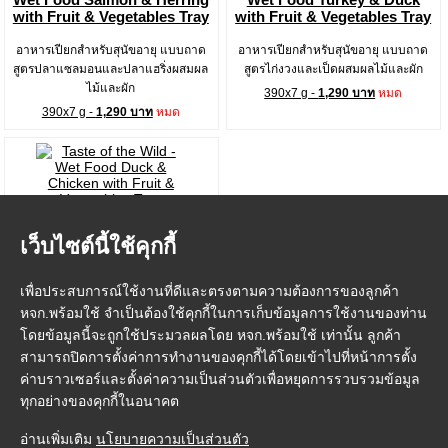
with Fruit & Vegetables Tray
with Fruit & Vegetables Tray
อาหารเปียกสำหรับสุนัขอายุ แบบถาด
อาหารเปียกสำหรับสุนัขอายุ แบบถาด
สูตรปลาแซลมอนและปลาแฮริ่งผสมผล
สูตรไก่งวงและเป็ดผสมผลไม้และผัก
ไม้และผัก
390x7 g -
1,290 บาท
หมด
390x7 g -
1,290 บาท
หมด
Taste of the Wild
Wet Food Duck & Chicken
เว็บไซต์นี้ใช้คุกกี้
with Fruit & Vegetables Tray
อาหารเปียกสำหรับสุนัขอายุ แบบถาด
เพื่อประสบการณ์ใช้งานที่ดีและตรงตามความต้องการของลูกค้า
สูตรเป็ดและไก่ผสมผลไม้และผัก
หจก.พร้อมใช้ จำเป็นต้องใช้คุกกี้ในการเก็บข้อมูลการใช้งานของท่าน
390x7 g -
1,290 บาท
หมด
โดยข้อมูลนี้จะถูกใช้ประมวลผลโดย หจก.พร้อมใช้ เท่านั้น ลูกค้า
สามารถปิดการตั้งค่าการทำงานของคุกกี้ได้โดยเข้าไปที่หน้าการตั้ง
ค่าบราวเซอร์และตั้งค่าความเป็นส่วนตัวเพื่อหยุดการรวบรวมข้อมูล
ทุกอย่างของคุกกี้ในอนาคต
หน้าแรก
|
วิธีการสั่งซื้อสินค้า
|
การชำระเงิน
|
การจัดส่ง
|
FMP Point
|
อ่านเพิ่มเติม
นโยบายความเป็นส่วนตัว
ติดต่อเรา
|
เกี่ยวกับเรา
|
ข้อกำหนดและเงื่อนไข
|
นโยบายความเป็นส่วนตัว