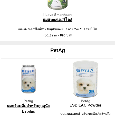
I Love Smartheart
นมแพะสเตอริไลส์
นมแพะสเตอริไลส์สำหรับสุนัขและแมว อายุ 2-4 สัปดาห์ขึ้นไป
400x12 ml -
890 บาท
PetAg
PetAg
PetAg
ESBILAC Powder
นมพร้อมดื่มสำหรับลูกสุนัข
Esbilac
นมผงทดแทนสำหรับลูกสุนัขเกิดใหม่ถึง