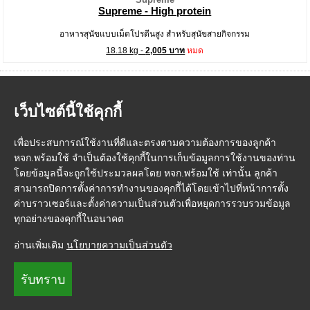
Supreme - High protein
อาหารสุนัขแบบเม็ดโปรตีนสูง สำหรับสุนัขสายกิจกรรม
18.18 kg -
2,005 บาท
หมด
เว็บไซต์นี้ใช้คุกกี้
เพื่อประสบการณ์ใช้งานที่ดีและตรงตามความต้องการของลูกค้า
หจก.พร้อมใช้ จำเป็นต้องใช้คุกกี้ในการเก็บข้อมูลการใช้งานของท่าน
โดยข้อมูลนี้จะถูกใช้ประมวลผลโดย หจก.พร้อมใช้ เท่านั้น ลูกค้า
สามารถปิดการตั้งค่าการทำงานของคุกกี้ได้โดยเข้าไปที่หน้าการตั้ง
หน้าแรก
|
วิธีการสั่งซื้อสินค้า
|
การชำระเงิน
|
การจัดส่ง
|
FMP Point
|
ค่าบราวเซอร์และตั้งค่าความเป็นส่วนตัวเพื่อหยุดการรวบรวมข้อมูล
ติดต่อเรา
|
เกี่ยวกับเรา
|
ข้อกำหนดและเงื่อนไข
|
นโยบายความเป็นส่วนตัว
ทุกอย่างของคุกกี้ในอนาคต
© FeedMePlease
อ่านเพิ่มเติม
นโยบายความเป็นส่วนตัว
รับทราบ